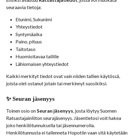
seuraavia tietoja:
Etunimi, Sukunimi
Yhteystiedot
Syntymäaika
Paino, pituus
Taitotaso
Huomioitavaa tallille
Lähiomaisen yhteystiedot
Kaikki merkityt tiedot ovat vain niiden tallien käytössä, 
joista olet ostanut jotain tai merkinnyt suosikiksi.
✨ Seuran jäsenyys
Toinen osio on 
Seuran jäsenyys
, josta löytyy Suomen 
Ratsastajainliiton seurajäsenyys. Jäsentietosi voit hakea 
joko henkilötunnuksella tai jäsennumerolla. 
Henkilötunnusta ei tallenneta Hopotiin vaan sitä käytetään 