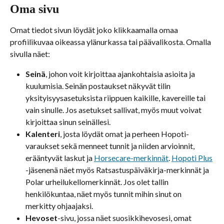
Oma sivu
Omat tiedot sivun löydät joko klikkaamalla omaa 
profiilikuvaa oikeassa ylänurkassa tai päävalikosta. Omalla 
sivulla näet:
Seinä
, johon voit kirjoittaa ajankohtaisia asioita ja 
kuulumisia. Seinän postaukset näkyvät tilin 
yksityisyysasetuksista riippuen kaikille, kavereille tai 
vain sinulle. Jos asetukset sallivat, myös muut voivat 
kirjoittaa sinun seinällesi.
Kalenteri
, josta löydät omat ja perheen Hopoti-
varaukset sekä menneet tunnit ja niiden arvioinnit, 
erääntyvät laskut ja 
Horsecare-merkinnät
. 
Hopoti Plus
-jäsenenä näet myös Ratsastuspäiväkirja-merkinnät ja 
Polar urheilukellomerkinnät. Jos olet tallin 
henkilökuntaa, näet myös tunnit mihin sinut on 
merkitty ohjaajaksi.
Hevoset
-sivu, jossa näet suosikkihevosesi, omat 