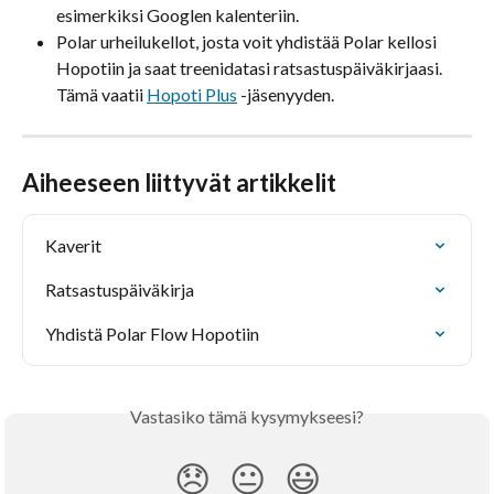
esimerkiksi Googlen kalenteriin.
Polar urheilukellot, josta voit yhdistää Polar kellosi 
Hopotiin ja saat treenidatasi ratsastuspäiväkirjaasi. 
Tämä vaatii 
Hopoti Plus
 -jäsenyyden.
Aiheeseen liittyvät artikkelit
Kaverit
Ratsastuspäiväkirja
Yhdistä Polar Flow Hopotiin
Vastasiko tämä kysymykseesi?
😞
😐
😃