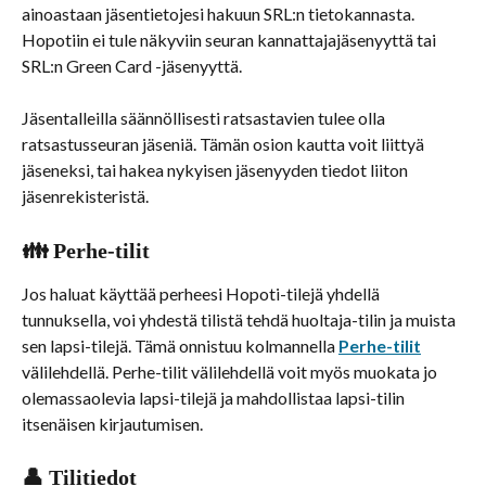
ainoastaan jäsentietojesi hakuun SRL:n tietokannasta. 
Hopotiin ei tule näkyviin seuran kannattajajäsenyyttä tai 
SRL:n Green Card -jäsenyyttä.
Jäsentalleilla säännöllisesti ratsastavien tulee olla 
ratsastusseuran jäseniä. Tämän osion kautta voit liittyä 
jäseneksi, tai hakea nykyisen jäsenyyden tiedot liiton 
jäsenrekisteristä.
👪 Perhe-tilit
Jos haluat käyttää perheesi Hopoti-tilejä yhdellä 
tunnuksella, voi yhdestä tilistä tehdä huoltaja-tilin ja muista 
sen lapsi-tilejä. Tämä onnistuu kolmannella 
Perhe-tilit
välilehdellä. Perhe-tilit välilehdellä voit myös muokata jo 
olemassaolevia lapsi-tilejä ja mahdollistaa lapsi-tilin 
itsenäisen kirjautumisen.
👤 Tilitiedot