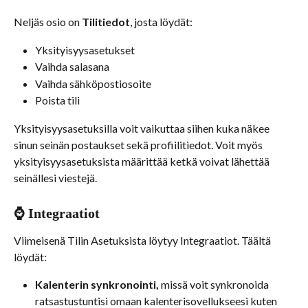
Neljäs osio on 
Tilitiedot
, josta löydät:
Yksityisyysasetukset
Vaihda salasana
Vaihda sähköpostiosoite
Poista tili
Yksityisyysasetuksilla voit vaikuttaa siihen kuka näkee 
sinun seinän postaukset sekä profiilitiedot. Voit myös 
yksityisyysasetuksista määrittää ketkä voivat lähettää 
seinällesi viestejä.
⌚ Integraatiot
Viimeisenä Tilin Asetuksista löytyy Integraatiot. Täältä 
löydät:
Kalenterin synkronointi, 
missä voit synkronoida 
ratsastustuntisi omaan kalenterisovellukseesi kuten 