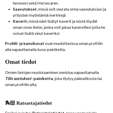
hevosesi sekä Horsecaren.
Saavutukset
, missä voit seurata omia saavutuksiasi ja 
yritysten myöntämiä merkkejä
Kaverit
, missä näet lisätyt kaverit ja mistä löydät 
oman sivun linkin, jonka voit jakaa kavereillesi jotta he 
voivat lisätä sinut kaveriksi
Profiili- ja kansikuvat
 ovat muutettavissa oman profiilin 
alla napauttamalla kuva-painiketta. 
Omat tiedot
Omien tietojen muokkaaminen onnistuu napauttamalla 
Tilin asetukset
 -painiketta
, joka löytyy päävalikosta tai 
oman profiilin alta.
🏇🏻 Ratsastajatiedot
Ensiksi avautuu 
Ratsastajatiedot
, jossa voi muokata 